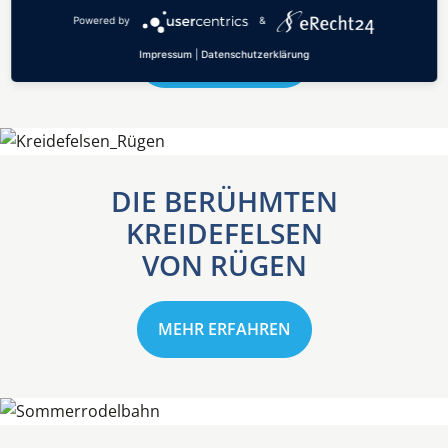
Powered by
&
Impressum
|
Datenschutzerklärung
MEHR ERFAHREN
DIE BERÜHMTEN
KREIDEFELSEN
VON RÜGEN
MEHR ERFAHREN